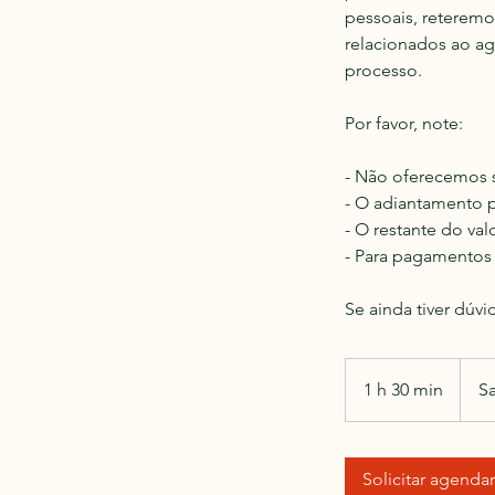
pessoais, reterem
relacionados ao 
processo.
Por favor, note:
- Não oferecemos s
- O adiantamento p
- O restante do va
- Para pagamentos 
Se ainda tiver dúvi
1 h 30 min
1
S
3
0
m
Solicitar agend