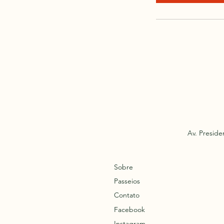
i
n
Av. Preside
Sobre
Passeios
Contato
Facebook
Instagram