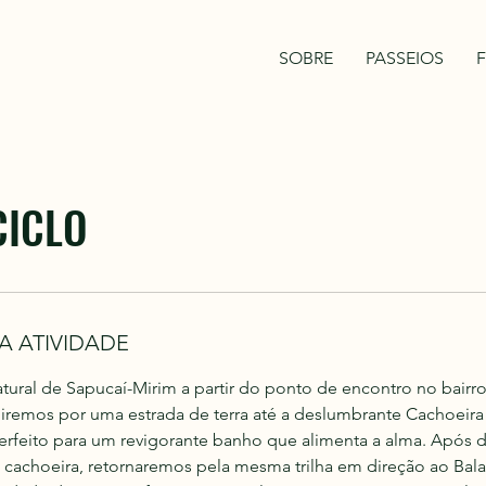
SOBRE
PASSEIOS
F
CICLO
A ATIVIDADE
atural de Sapucaí-Mirim a partir do ponto de encontro no bairr
uiremos por uma estrada de terra até a deslumbrante Cachoeir
perfeito para um revigorante banho que alimenta a alma. Após d
achoeira, retornaremos pela mesma trilha em direção ao Balan