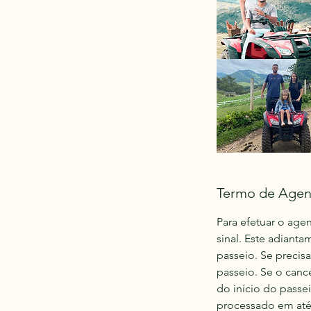
Termo de Age
Para efetuar o ag
sinal. Este adiant
passeio. Se precis
passeio. Se o canc
do início do passe
processado em até 