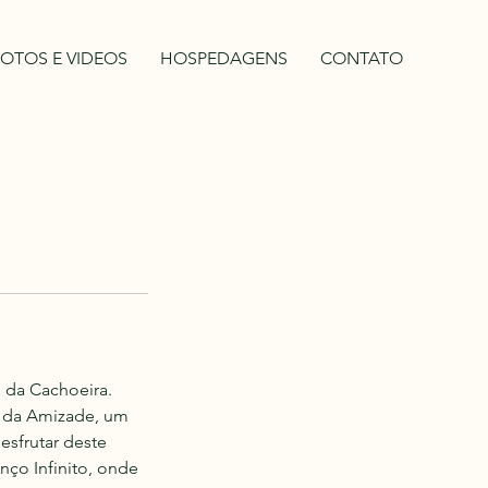
OTOS E VIDEOS
HOSPEDAGENS
CONTATO
o da Cachoeira.
a da Amizade, um
esfrutar deste
ço Infinito, onde